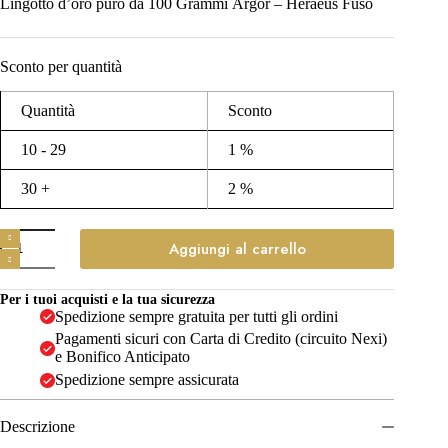
Lingotto d’oro puro da 100 Grammi Argor – Heraeus Fuso
Sconto per quantità
Quantità
Sconto
10 - 29
1 %
30 +
2 %
Lingotto
Aggiungi al carrello
Oro
Puro
100
Per i tuoi acquisti e la tua sicurezza
grammi
Spedizione sempre gratuita per tutti gli ordini
(Fuso)
quantità
Pagamenti sicuri con Carta di Credito (circuito Nexi)
e Bonifico Anticipato
Spedizione sempre assicurata
Descrizione